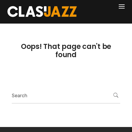
Skip
404
to
content
Oops! That page can't be
found