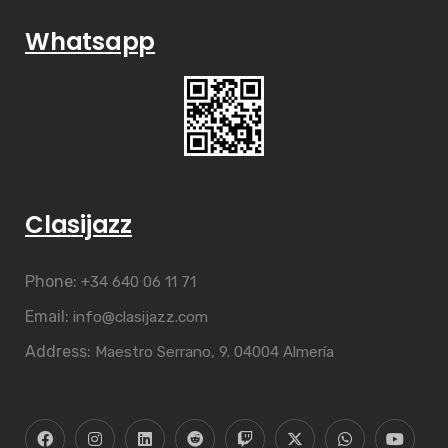
Whatsapp
Clasijazz
Phone:
+34 640 06 11 71
Email:
info@clasijazz.com
Address:
Maestro Serrano, 9. 04004 Almería