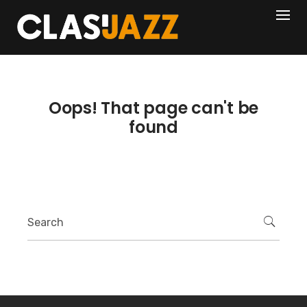
Skip
404
to
content
Oops! That page can't be
found