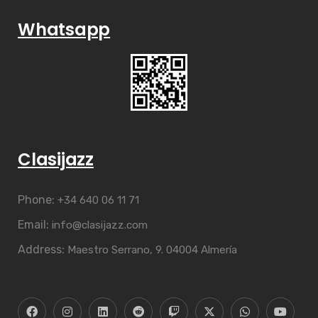
Whatsapp
Clasijazz
Phone:
+34 640 06 11 71
Email:
info@clasijazz.com
Address:
Maestro Serrano, 9. 04004 Almería