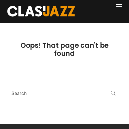
Skip
404
to
content
Oops! That page can't be
found