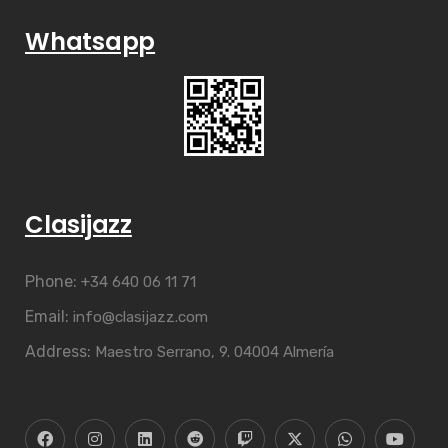
Whatsapp
Clasijazz
Phone:
+34 640 06 11 71
Email:
info@clasijazz.com
Address:
Maestro Serrano, 9. 04004 Almería