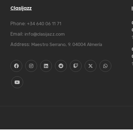
Clasijazz
Phone:
+34 640 06 11 71
Email:
info@clasijazz.com
Address:
Maestro Serrano, 9. 04004 Almería