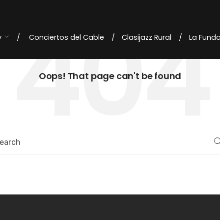
404
y
Conciertos del Cable
Clasijazz Rural
La Fund
Oops! That page can't be found