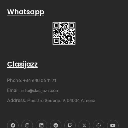
Whatsapp
Clasijazz
Phone:
+34 640 06 11 71
Email:
info@clasijazz.com
Address:
Maestro Serrano, 9. 04004 Almería