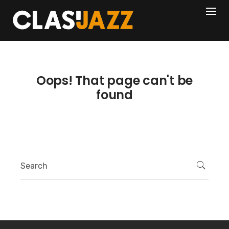
Skip
404
to
content
Oops! That page can't be
found