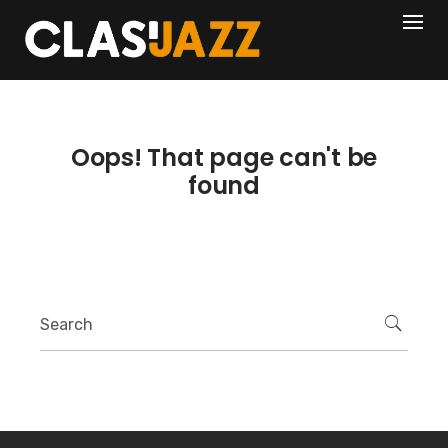
Skip
404
to
content
Oops! That page can't be
found