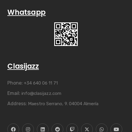
Whatsapp
Clasijazz
Phone:
+34 640 06 11 71
Email:
info@clasijazz.com
Address:
Maestro Serrano, 9. 04004 Almería