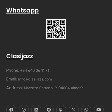
Whatsapp
Clasijazz
Phone:
+34 640 06 11 71
Email:
info@clasijazz.com
Address:
Maestro Serrano, 9. 04004 Almería