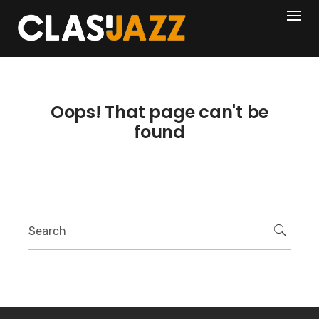
Skip
404
to
content
Oops! That page can't be
found