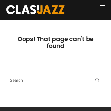
Skip
404
to
content
Oops! That page can't be
found