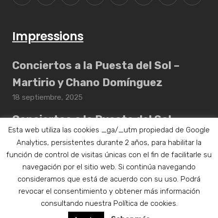
Impressions
Conciertos a la Puesta del Sol –
Martirio y Chano Domínguez
18 septiembre, 2025
Conciertos a la Puesta del Sol –
Esta web utiliza las cookies _ga/_utm propiedad de Google
Daahoud Salim Quintet
Analytics, persistentes durante 2 años, para habilitar la
17 septiembre, 2025
función de control de visitas únicas con el fin de facilitarle su
navegación por el sitio web. Si continúa navegando
consideramos que está de acuerdo con su uso. Podrá
revocar el consentimiento y obtener más información
Aviso legal
|
Política de privacidad
consultando nuestra Política de cookies.
Todos los derechos reservados © 2019 - Clasijazz