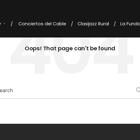
404
y
Conciertos del Cable
Clasijazz Rural
La Fund
Oops! That page can't be found