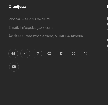
Clasijazz
Phone:
+34 640 06 11 71
Email:
info@clasijazz.com
Address:
Maestro Serrano, 9. 04004 Almería