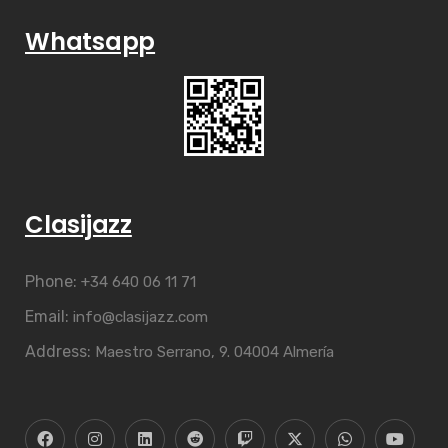
Whatsapp
Clasijazz
Phone:
+34 640 06 11 71
Email:
info@clasijazz.com
Address:
Maestro Serrano, 9. 04004 Almería