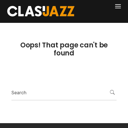
Skip
404
to
content
Oops! That page can't be
found