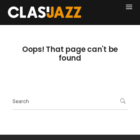
Skip
404
to
content
Oops! That page can't be
found