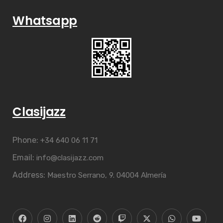
Whatsapp
Clasijazz
Phone:
+34 640 06 11 71
Email:
info@clasijazz.com
Address:
Maestro Serrano, 9. 04004 Almería