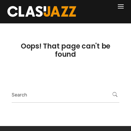
Skip
404
to
content
Oops! That page can't be
found