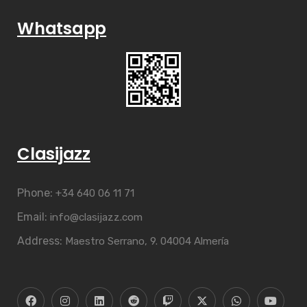
Whatsapp
Clasijazz
Phone:
+34 640 06 11 71
Email:
info@clasijazz.com
Address:
Maestro Serrano, 9. 04004 Almería