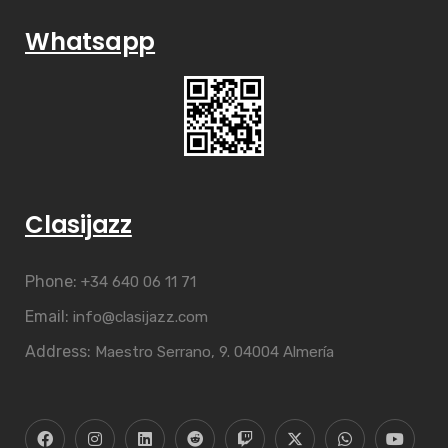
Whatsapp
Clasijazz
Phone:
+34 640 06 11 71
Email:
info@clasijazz.com
Address:
Maestro Serrano, 9. 04004 Almería