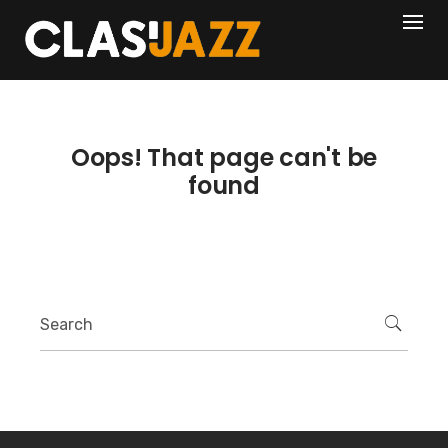
Skip
404
to
content
Oops! That page can't be
found