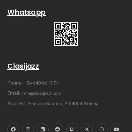
Whatsapp
Clasijazz
Phone:
+34 640 06 11 71
Email:
info@clasijazz.com
Address:
Maestro Serrano, 9. 04004 Almería