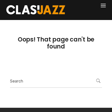
Skip
404
to
content
Oops! That page can't be
found