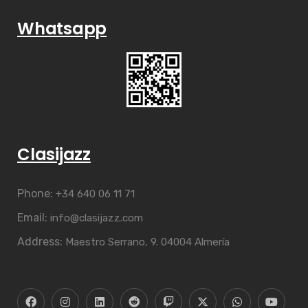
Whatsapp
Clasijazz
Phone:
+34 640 06 11 71
Email:
info@clasijazz.com
Address:
Maestro Serrano, 9. 04004 Almería