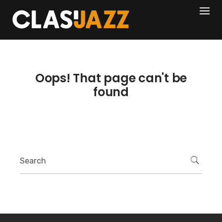
Skip
404
to
content
Oops! That page can't be
found