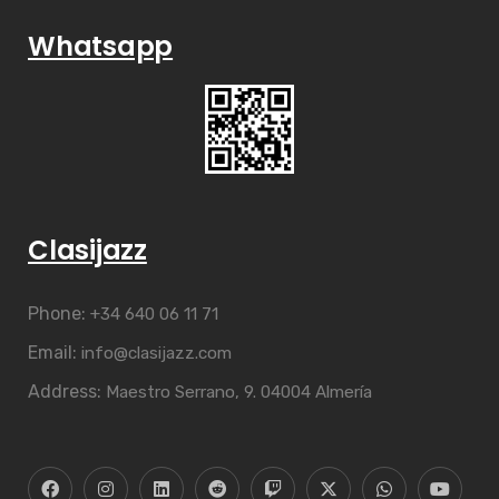
Whatsapp
Clasijazz
Phone:
+34 640 06 11 71
Email:
info@clasijazz.com
Address:
Maestro Serrano, 9. 04004 Almería