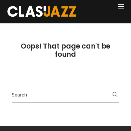
Skip
404
to
content
Oops! That page can't be
found