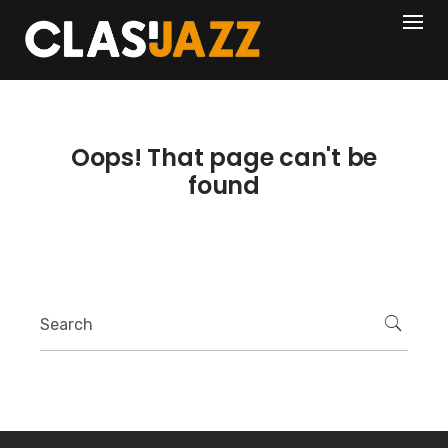
Skip
404
to
content
Oops! That page can't be
found