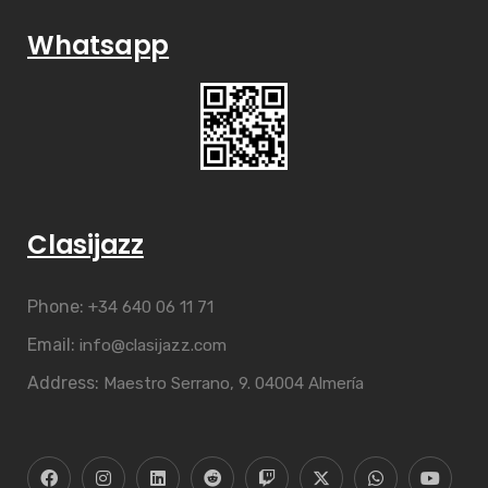
Whatsapp
Clasijazz
Phone:
+34 640 06 11 71
Email:
info@clasijazz.com
Address:
Maestro Serrano, 9. 04004 Almería