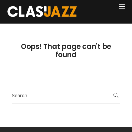
Skip
404
to
content
Oops! That page can't be
found