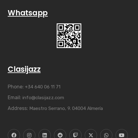
Whatsapp
Clasijazz
Phone:
+34 640 06 11 71
Email:
info@clasijazz.com
Address:
Maestro Serrano, 9. 04004 Almería