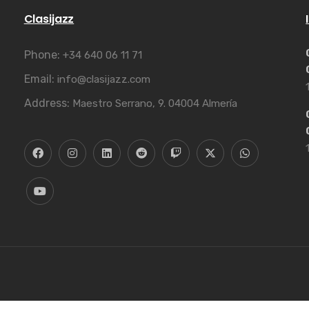
Clasijazz
Phone:
+34 640 06 11 71
Email:
info@clasijazz.com
Address:
Maestro Serrano, 9. 04004 Almería