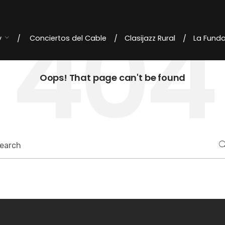
404
y
Conciertos del Cable
Clasijazz Rural
La Fund
Oops! That page can't be found