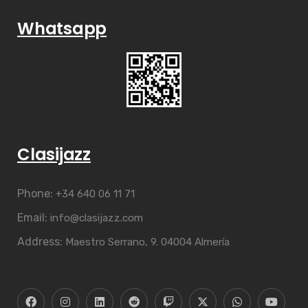
Whatsapp
Clasijazz
Phone:
+34 640 06 11 71
Email:
info@clasijazz.com
Address:
Maestro Serrano, 9. 04004 Almería