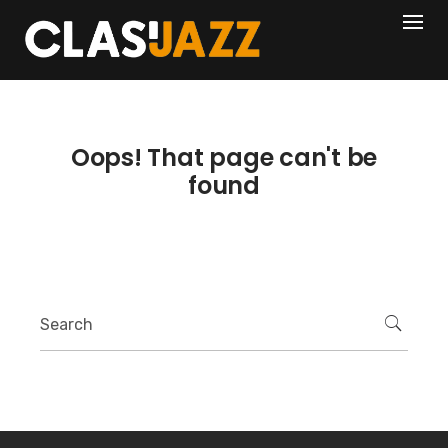
Skip
404
to
content
Oops! That page can't be
found