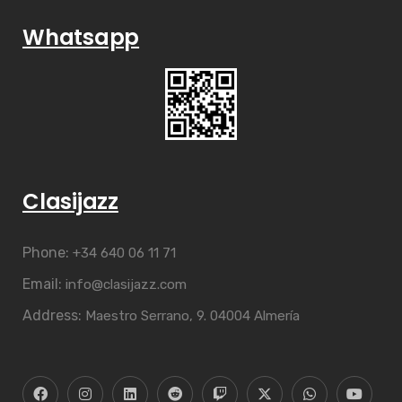
Whatsapp
Clasijazz
Phone:
+34 640 06 11 71
Email:
info@clasijazz.com
Address:
Maestro Serrano, 9. 04004 Almería