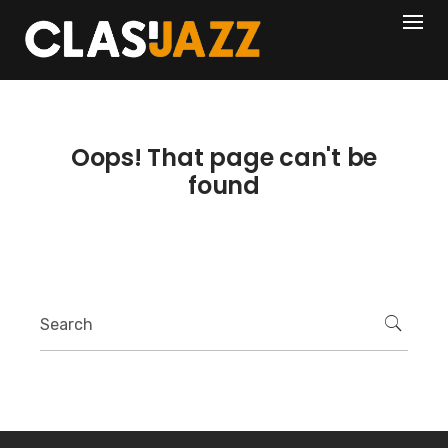
Skip
404
to
content
Oops! That page can't be
found