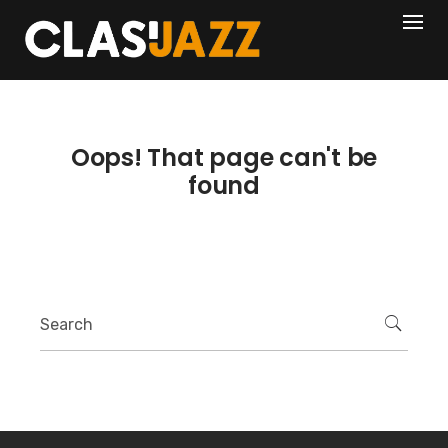
Skip
404
to
content
Oops! That page can't be
found