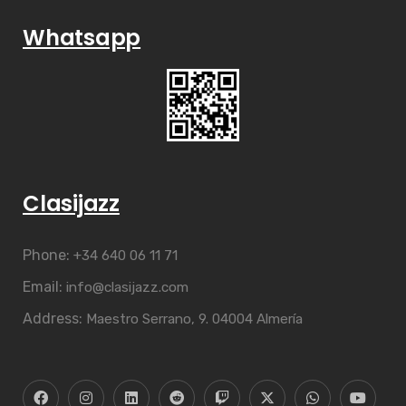
Whatsapp
Clasijazz
Phone:
+34 640 06 11 71
Email:
info@clasijazz.com
Address:
Maestro Serrano, 9. 04004 Almería