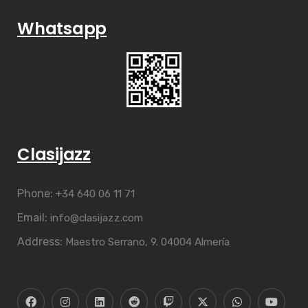
Whatsapp
Clasijazz
Phone:
+34 640 06 11 71
Email:
info@clasijazz.com
Address:
Maestro Serrano, 9. 04004 Almería