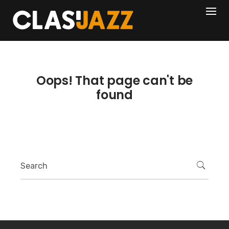
Skip
404
to
content
Oops! That page can't be
found