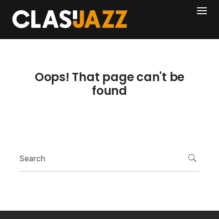
Skip
404
to
content
Oops! That page can't be
found