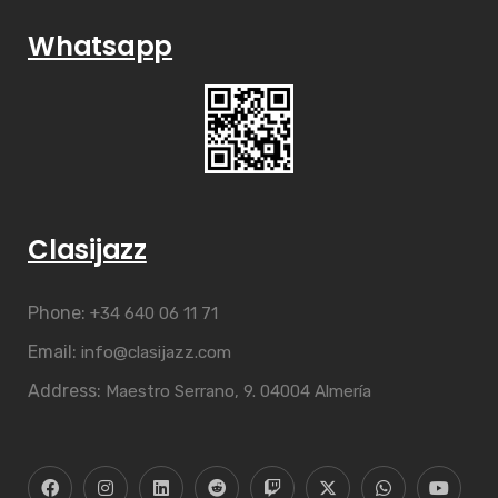
Whatsapp
Clasijazz
Phone:
+34 640 06 11 71
Email:
info@clasijazz.com
Address:
Maestro Serrano, 9. 04004 Almería