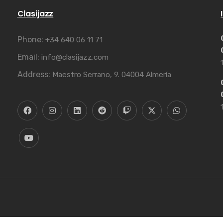
Clasijazz
Phone:
+34 640 06 11 71
Email:
info@clasijazz.com
Address:
Maestro Serrano, 9. 04004 Almería