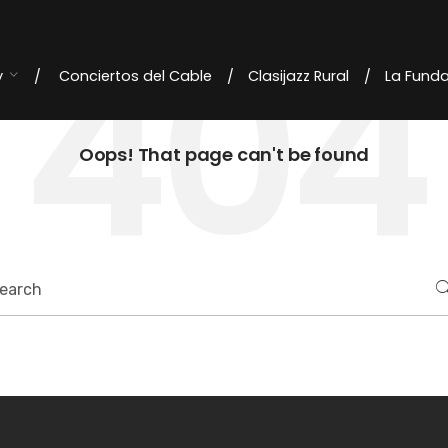
404
y
Conciertos del Cable
Clasijazz Rural
La Fund
Oops! That page can't be found