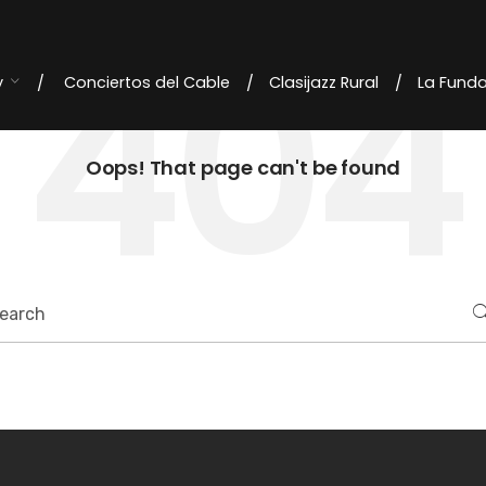
404
y
Conciertos del Cable
Clasijazz Rural
La Fund
Oops! That page can't be found