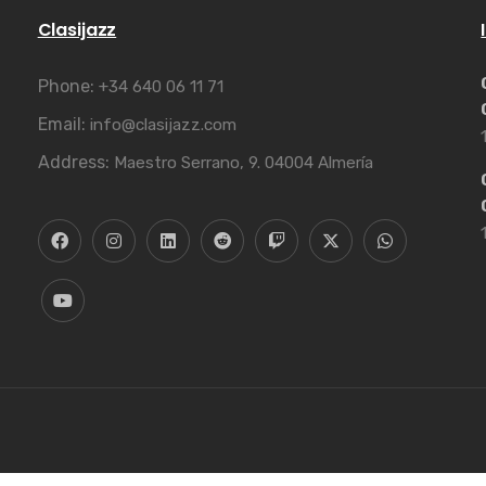
Clasijazz
Phone:
+34 640 06 11 71
Email:
info@clasijazz.com
Address:
Maestro Serrano, 9. 04004 Almería