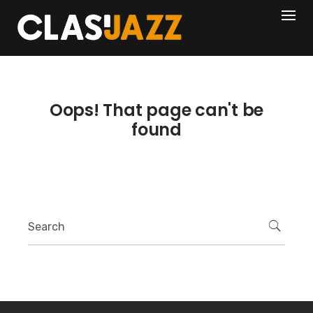
Skip
404
to
content
Oops! That page can't be
found