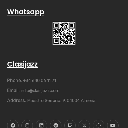
Whatsapp
Clasijazz
Phone:
+34 640 06 11 71
Email:
info@clasijazz.com
Address:
Maestro Serrano, 9. 04004 Almería