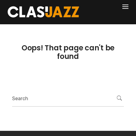
Skip
404
to
content
Oops! That page can't be
found