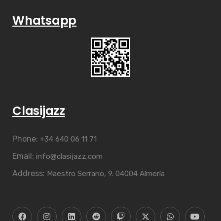
Whatsapp
Clasijazz
Phone:
+34 640 06 11 71
Email:
info@clasijazz.com
Address:
Maestro Serrano, 9. 04004 Almería