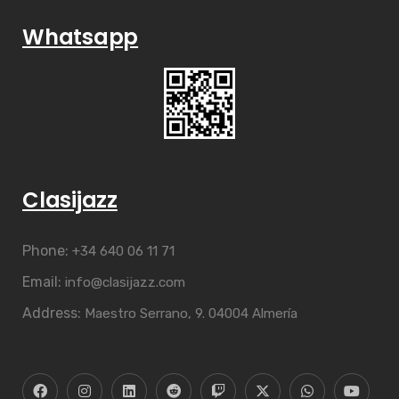
Whatsapp
Clasijazz
Phone:
+34 640 06 11 71
Email:
info@clasijazz.com
Address:
Maestro Serrano, 9. 04004 Almería