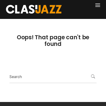
Skip
404
to
content
Oops! That page can't be
found