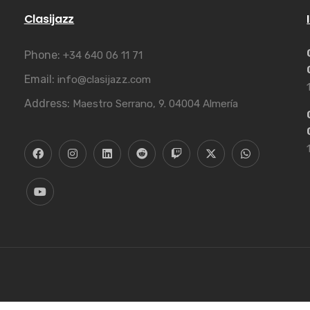
Clasijazz
Phone:
+34 640 06 11 71
Email:
info@clasijazz.com
Address:
Maestro Serrano, 9. 04004 Almería