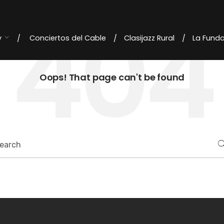
404
y
Conciertos del Cable
Clasijazz Rural
La Fund
Oops! That page can't be found