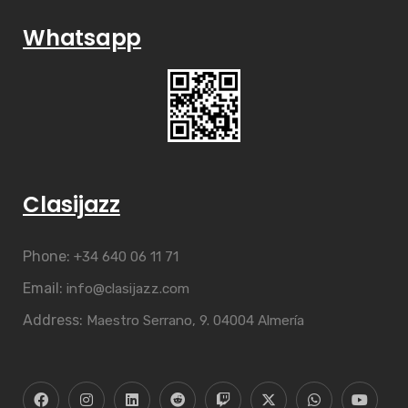
Whatsapp
Clasijazz
Phone:
+34 640 06 11 71
Email:
info@clasijazz.com
Address:
Maestro Serrano, 9. 04004 Almería