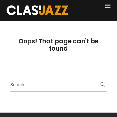
Skip
404
to
content
Oops! That page can't be
found