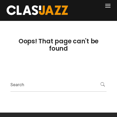
Skip
404
to
content
Oops! That page can't be
found