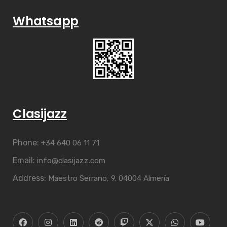
Whatsapp
Clasijazz
Phone:
+34 640 06 11 71
Email:
info@clasijazz.com
Address:
Maestro Serrano, 9. 04004 Almería