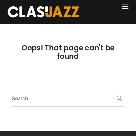
Skip
404
to
content
Oops! That page can't be
found