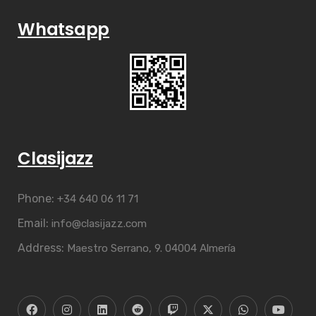
Whatsapp
Clasijazz
Phone:
+34 640 06 11 71
Email:
info@clasijazz.com
Address:
Maestro Serrano, 9. 04004 Almería