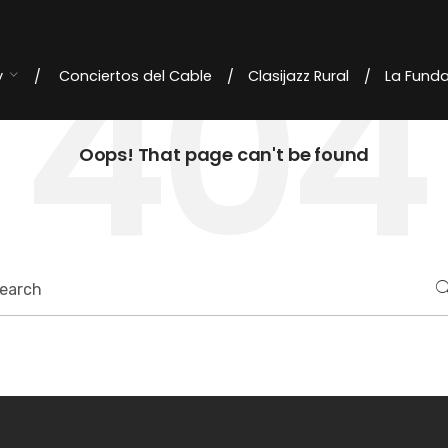
404
y
Conciertos del Cable
Clasijazz Rural
La Fund
Oops! That page can't be found