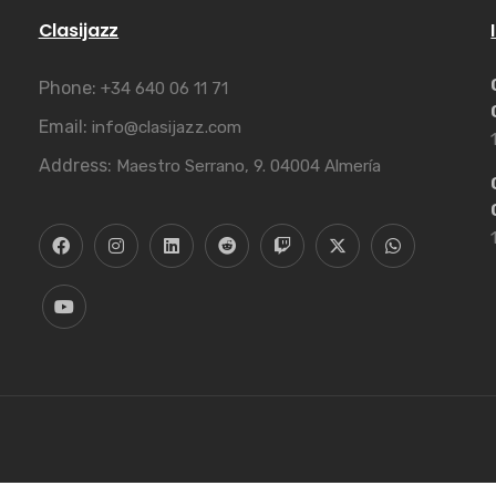
Clasijazz
Phone:
+34 640 06 11 71
Email:
info@clasijazz.com
Address:
Maestro Serrano, 9. 04004 Almería