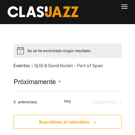
Skip
to
content
No se ha encontrado ningún resultado.
Eventos
Dj Eli & David Rockin – Port of Spain
Próximamente
S
e
Eventos
Hoy
siguiente(s)
Eventos
anterior(es)
l
e
c
Suscribirse al calendario
c