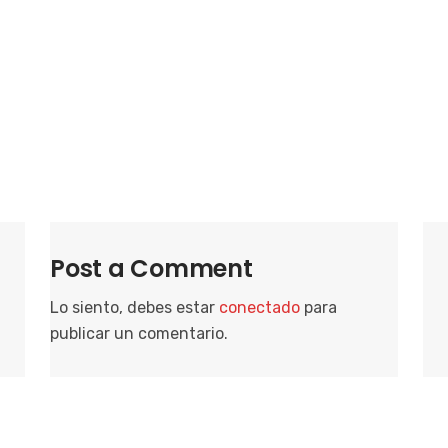
i
o
n
a
r
f
e
c
h
a
Post a Comment
.
Lo siento, debes estar
conectado
para
publicar un comentario.