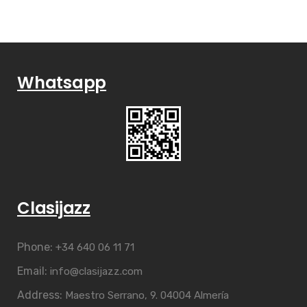
Whatsapp
Clasijazz
Phone:
+34 640 06 11 71
Email:
info@clasijazz.com
Address:
Maestro Serrano, 9. 04004 Almería