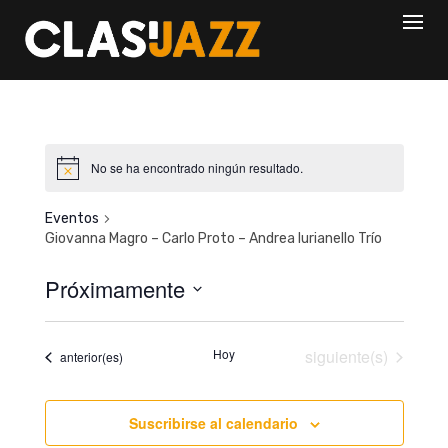
Skip
to
content
No se ha encontrado ningún resultado.
Eventos
Giovanna Magro – Carlo Proto – Andrea Iurianello Trío
Próximamente
S
e
Eventos
Hoy
siguiente(s)
Eventos
anterior(es)
l
e
c
Suscribirse al calendario
c