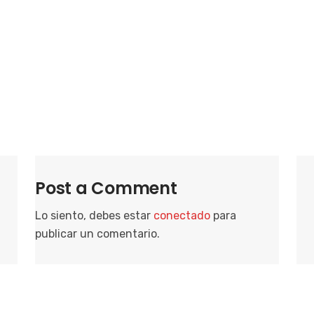
i
o
n
a
r
f
e
c
h
a
Post a Comment
.
Lo siento, debes estar
conectado
para
publicar un comentario.