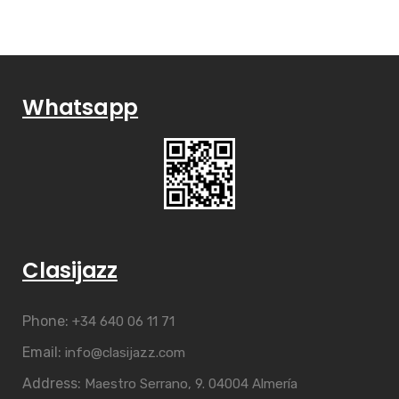
Whatsapp
Clasijazz
Phone:
+34 640 06 11 71
Email:
info@clasijazz.com
Address:
Maestro Serrano, 9. 04004 Almería