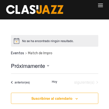
Skip
to
content
No se ha encontrado ningún resultado.
Eventos
Match de Impro
Próximamente
S
e
Eventos
Hoy
siguiente(s)
Eventos
anterior(es)
l
e
c
Suscribirse al calendario
c