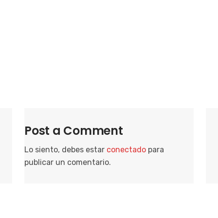
i
o
n
a
r
f
e
c
h
a
Post a Comment
.
Lo siento, debes estar
conectado
para
publicar un comentario.