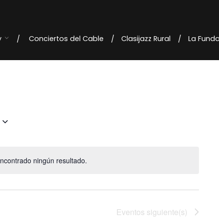
y
Conciertos del Cable
Clasijazz Rural
La Fund
ncontrado ningún resultado.
Eventos
siguiente(s)