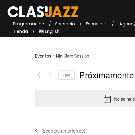
Skip
to
content
Programación
Ser socio
Escuela
Agenc
Tienda
English
Eventos
Mini Jam Session
Próximamente
Hoy
S
e
No se ha e
l
e
c
c
Eventos
anterior(es)
i