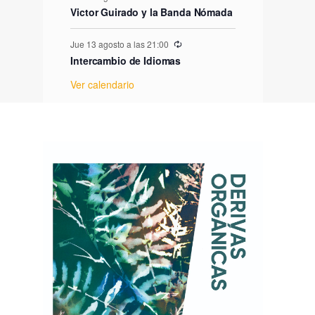
e
Victor Guirado y la Banda Nómada
E
Jue 13 agosto a las 21:00
Intercambio de Idiomas
v
Ver calendario
e
n
t
o
s