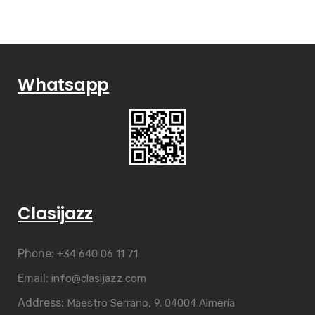
Whatsapp
Clasijazz
Phone:
+34 640 06 11 71
Email:
info@clasijazz.com
Address:
Maestro Serrano, 9. 04004 Almería