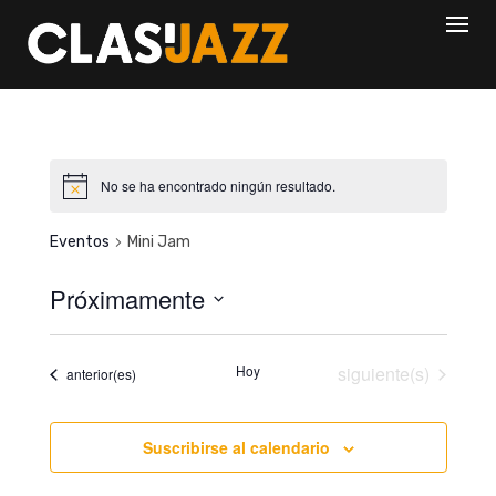
Skip
to
content
No se ha encontrado ningún resultado.
Eventos
Mini Jam
Próximamente
S
e
Eventos
Hoy
siguiente(s)
Eventos
anterior(es)
l
e
c
Suscribirse al calendario
c