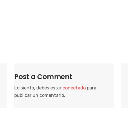
i
o
n
a
r
f
e
c
h
a
Post a Comment
.
Lo siento, debes estar
conectado
para
publicar un comentario.