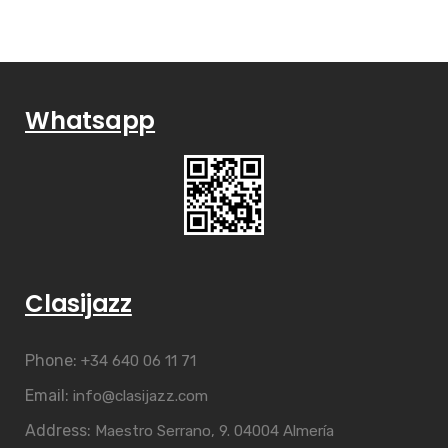
Whatsapp
Clasijazz
Phone:
+34 640 06 11 71
Email:
info@clasijazz.com
Address:
Maestro Serrano, 9. 04004 Almería