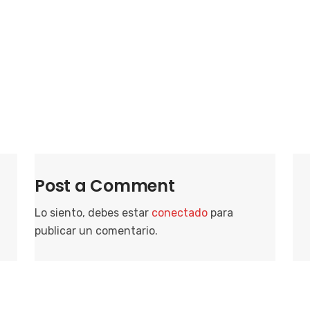
i
o
n
a
r
f
e
c
h
a
Post a Comment
.
Lo siento, debes estar
conectado
para
publicar un comentario.