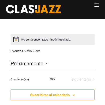
Skip
to
content
No se ha encontrado ningún resultado.
Eventos
Mini Jam
Próximamente
S
e
Eventos
Hoy
siguiente(s)
Eventos
anterior(es)
l
e
c
Suscribirse al calendario
c