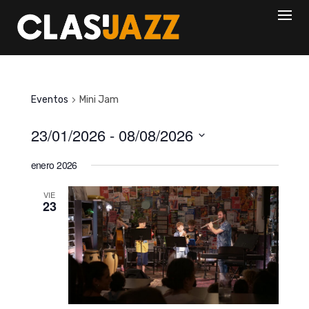
Skip
to
content
Eventos
Mini Jam
23/01/2026
 - 
08/08/2026
S
enero 2026
e
l
VIE
23
e
c
c
i
o
n