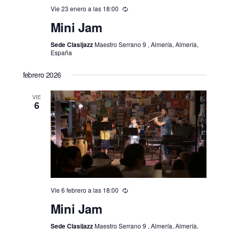
a
Vie 23 enero a las 18:00
r
Mini Jam
f
e
Sede Clasijazz
Maestro Serrano 9 , Almería, Almería,
España
c
h
febrero 2026
a
VIE
.
6
Vie 6 febrero a las 18:00
Mini Jam
Sede Clasijazz
Maestro Serrano 9 , Almería, Almería,