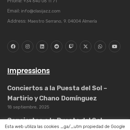
Phone:
+34 640 06 11 71
Email:
info@clasijazz.com
Address:
Maestro Serrano, 9. 04004 Almería
Impressions
Conciertos a la Puesta del Sol –
Martirio y Chano Domínguez
18 septiembre, 2025
Conciertos a la Puesta del Sol –
Esta web utiliza las cookies _ga/_utm propiedad de Google