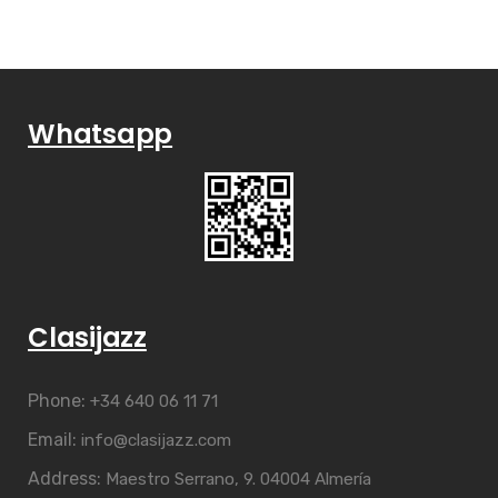
Whatsapp
Clasijazz
Phone:
+34 640 06 11 71
Email:
info@clasijazz.com
Address:
Maestro Serrano, 9. 04004 Almería