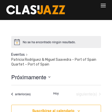
Skip
to
content
No se ha encontrado ningún resultado.
Eventos
Patricia Rodríguez & Miguel Saavedra – Port of Spain
Quartet – Port of Spain
Próximamente
S
e
Eventos
Hoy
siguiente(s)
Eventos
anterior(es)
l
e
c
Suscribirse al calendario