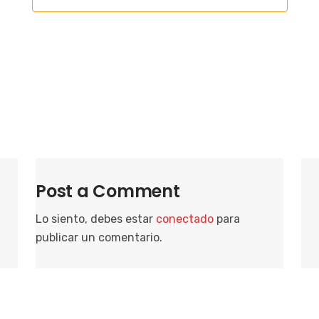
c
i
o
n
a
r
f
e
c
h
Post a Comment
a
.
Lo siento, debes estar
conectado
para
publicar un comentario.