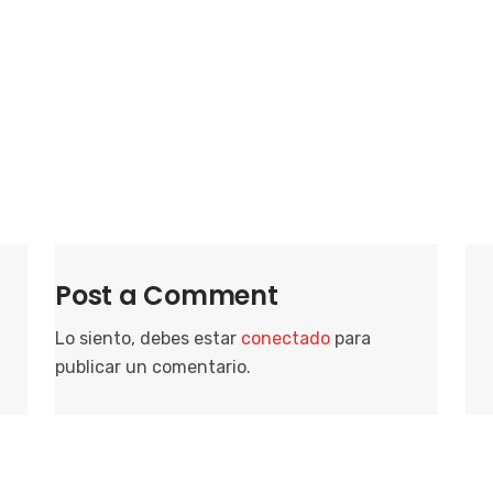
i
o
n
a
r
f
e
c
h
a
Post a Comment
.
Lo siento, debes estar
conectado
para
publicar un comentario.