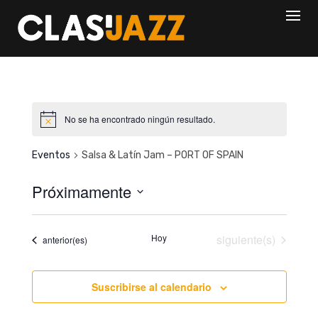
Skip
to
content
No se ha encontrado ningún resultado.
Eventos
Salsa & Latín Jam – PORT OF SPAIN
Próximamente
S
e
Eventos
Hoy
siguiente(s)
Eventos
anterior(es)
l
e
c
Suscribirse al calendario
c