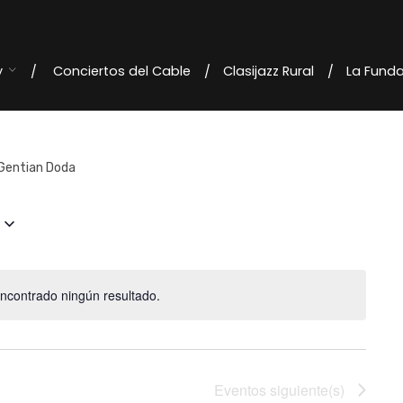
y
Conciertos del Cable
Clasijazz Rural
La Fund
 Gentian Doda
ncontrado ningún resultado.
Eventos
siguiente(s)