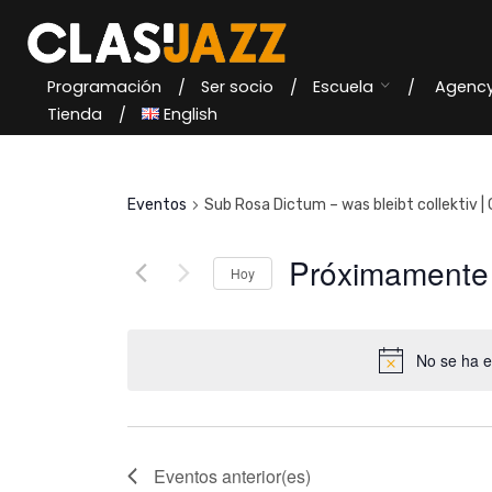
Skip
to
content
Programación
Ser socio
Escuela
Agenc
Tienda
English
Eventos
Sub Rosa Dictum – was bleibt collektiv |
Próximamente
Hoy
S
e
No se ha e
l
e
c
c
Eventos
anterior(es)
i