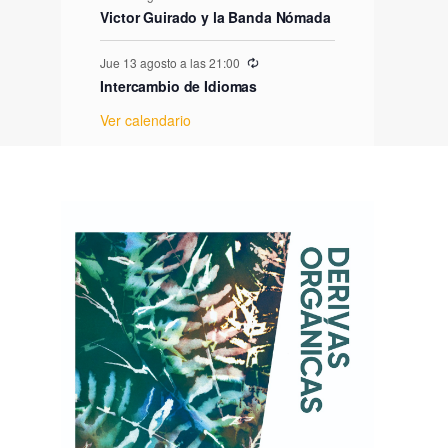
e
Victor Guirado y la Banda Nómada
E
Jue 13 agosto a las 21:00
Intercambio de Idiomas
v
Ver calendario
e
n
t
o
s