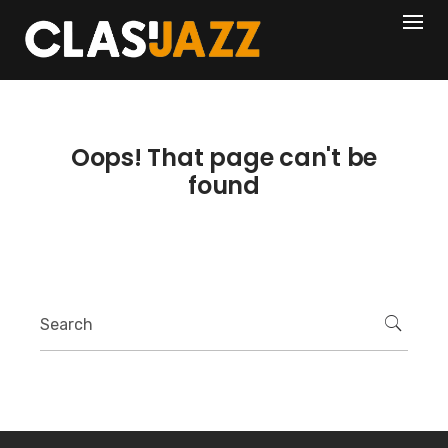
Skip
404
to
content
Oops! That page can't be
found