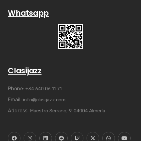
Whatsapp
Clasijazz
Phone:
+34 640 06 11 71
Email:
info@clasijazz.com
Address:
Maestro Serrano, 9. 04004 Almería