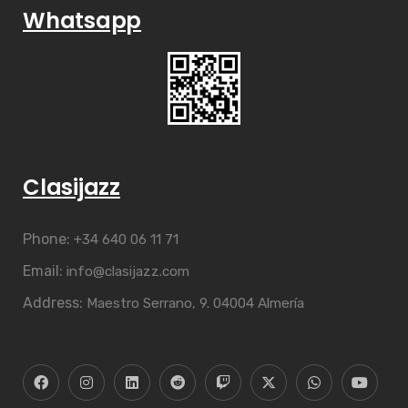
Whatsapp
Clasijazz
Phone:
+34 640 06 11 71
Email:
info@clasijazz.com
Address:
Maestro Serrano, 9. 04004 Almería