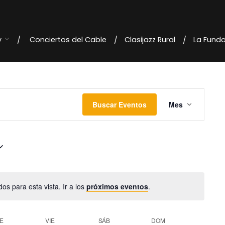
y
Conciertos del Cable
Clasijazz Rural
La Fund
N
Buscar Eventos
Mes
a
v
e
g
os para esta vista. Ir a los
próximos eventos
.
a
c
E
VIE
SÁB
DOM