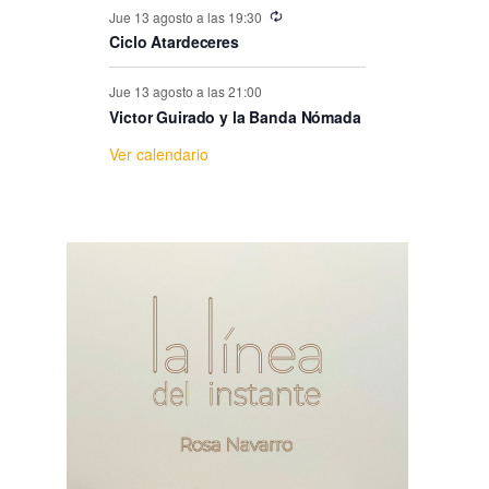
e
Jue 13 agosto a las 19:30
Ciclo Atardeceres
E
Jue 13 agosto a las 21:00
v
Victor Guirado y la Banda Nómada
Ver calendario
e
n
t
o
s