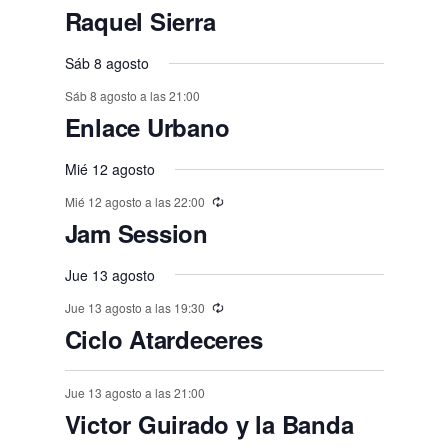
n
n
n
n
n
,
,
e
,
,
,
e
e
e
e
e
e
E
,
s
,
,
s
s
s
Raquel Sierra
o
o
o
o
o
o
o
t
t
t
t
t
t
t
n
v
n
n
n
n
n
n
,
,
,
,
,
s
s
,
s
s
s
o
o
Sáb 8 agosto
o
o
o
o
o
e
t
t
t
t
t
t
t
,
,
,
,
,
,
s
Sáb 8 agosto a las 21:00
s
s
s
s
s
n
o
o
o
o
o
o
o
Enlace Urbano
,
t
,
,
,
,
,
s
s
s
s
s
s
s
o
Mié 12 agosto
,
,
,
,
,
,
,
s
Mié 12 agosto a las 22:00
Jam Session
Jue 13 agosto
Jue 13 agosto a las 19:30
Ciclo Atardeceres
Jue 13 agosto a las 21:00
Victor Guirado y la Banda