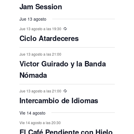
n
n
n
n
n
,
,
e
e
,
,
,
e
e
e
e
e
E
,
s
,
,
s
s
s
Jam Session
o
o
o
o
o
o
o
t
t
t
t
t
t
t
n
n
v
n
n
n
n
n
,
,
,
,
,
s
s
,
s
s
s
o
o
Jue 13 agosto
o
o
o
o
o
e
t
t
t
t
t
t
t
,
,
,
,
,
,
s
Jue 13 agosto a las 19:30
s
s
s
s
s
n
o
o
o
o
o
o
o
Ciclo Atardeceres
,
t
,
,
,
,
,
,
s
s
s
s
s
s
o
,
Jue 13 agosto a las 21:00
,
,
,
,
,
s
Victor Guirado y la Banda
Nómada
Jue 13 agosto a las 21:00
Intercambio de Idiomas
Vie 14 agosto
Vie 14 agosto a las 20:30
El Café Pendiente con Hielo