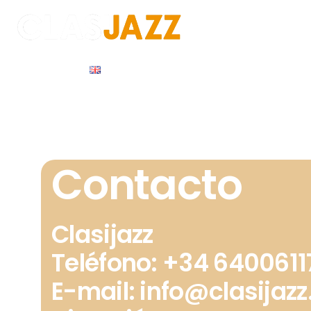
Skip
to
content
Programación
Ser socio
Escuela
Agenc
Tienda
English
Contacto
Clasijazz
Teléfono: +34 6400611
E-mail: info@clasijaz