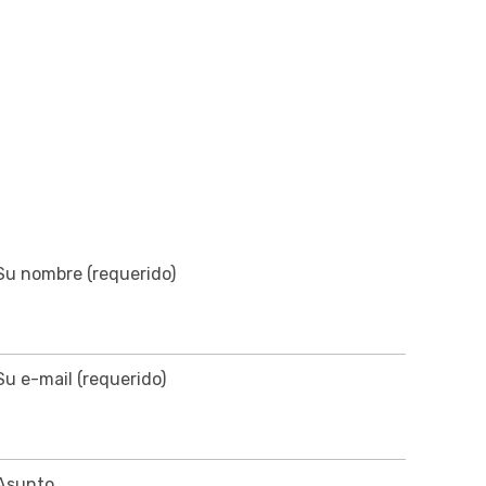
ación
Proyectos Europeos
Cafetería
Su nombre (requerido)
Su e-mail (requerido)
Asunto